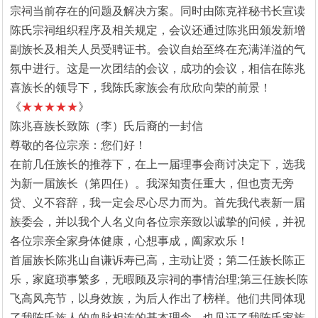
宗祠当前存在的问题及解决方案。同时由陈克祥秘书长宣读
陈氏宗祠组织程序及相关规定，会议还通过陈兆田颁发新增
副族长及相关人员受聘证书。会议自始至终在充满洋溢的气
氛中进行。这是一次团结的会议，成功的会议，相信在陈兆
喜族长的领导下，我陈氏家族会有欣欣向荣的前景！
《
★★★★★
》
陈兆喜族长致陈（李）氏后裔的一封信
尊敬的各位宗亲：您们好！
在前几任族长的推荐下，在上一届理事会商讨决定下，选我
为新一届族长（第四任）。我深知责任重大，但也责无旁
贷、义不容辞，我一定会尽心尽力而为。首先我代表新一届
族委会，并以我个人名义向各位宗亲致以诚挚的问候，并祝
各位宗亲全家身体健康，心想事成，阖家欢乐！
首届族长陈兆山自谦诉寿已高，主动让贤；第二任族长陈正
乐，家庭琐事繁多，无暇顾及宗祠的事情治理;第三任族长陈
飞高风亮节，以身效族，为后人作出了榜样。他们共同体现
了我陈氏族人的血脉相连的基本理念，也见证了我陈氏家族