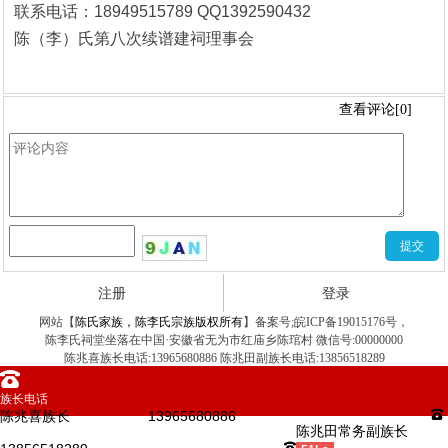
联系电话：18949515789 QQ1392590432
陈（李）氏第八次续谱建祠理事会
文章评论
查看评论[0]
注册
登录
网站【
陈氏家族，陈李氏宗族版权所有
】备案号;皖ICP备19015176号，
陈李氏祠堂坐落在中国·安徽省无为市红庙乡陈琯村
微信号:00000000
陈兆喜族长电话:13965680886 陈兆田副族长电话:13856518289
󰇯
族长电话
陈兆喜族长
13965680886
󰇯
陈兆田常务副族长
󰇯