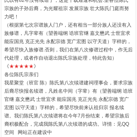
氏以有82年没有续谱了，这是千载难逢和机会.望各位陈氏
宗族的子孙后裔，为光耀祖宗 发展宗族 壮大陈氏门庭而努
力吧！
（根据第七次宗谱族人门户，还有相当一部分族人还没有入
族修谱，凡字辈有（望善端纲 诰班官继 嘉文懋武 士世宜求
能应国兆 克正光先 永配宗德 宽广宏图 以守天道）字样的，
希望尽快入族修谱.否则，我们在第八次修谱过程中，作无后
代处理，或者作自动退出陈氏宗族处理，特此告知）
《
★★★★★
》
各位陈氏宗亲们
我星聚堂（班官 陈）陈氏第八次续谱建祠理事会，要求宗族
后裔尽快报名续谱，凡姓名中间（字辈）有（望善端纲 诰班
官继 嘉文懋武 士世宜求 能应国兆 克正光先 永配宗德 宽广
宏图 以守天道）字样的，希望尽快前来认祖归宗 报名续
谱。我们陈氏第八次续谱将在今年7月份结束，希望宗族后
裔积极配合，完成我陈氏第八次续谱的成功。详情：见QQ
空间 网站正在建设中