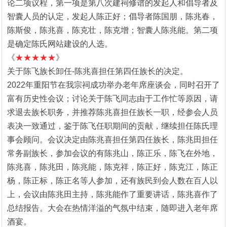
论二项议程，第一项是第八次建祠修谱的发起人和倡导者及
智囊人员的认定，发起人陈正好；倡导者陈国朋，陈兆春，
陈斯俊，陈兆喜，陈克壮，陈克增；智囊人陈兆能。第二项
是确定陈氏网站建设的人选。
《
★★★★★
》
关于陈飞族长卸任-陈兆喜担任第四任族长的决定。
2022年重阳节在我宗祠成功举办老年席座谈会，同时召开了
富有历史性会议；讨论关于陈飞同志由于工作忙等原因，请
求退去族长职务，并推荐陈兆喜担任族长一职，经参会人员
表决一致通过，鉴于陈飞任职期间的贡献，继续担任陈氏理
事会顾问。会议决定由陈兆喜担任第四任族长，陈兆田担任
常务副族长，参加会议的有陈兆山，陈正乐，陈飞在外地，
陈兆喜，陈兆田，陈兆能，陈克祥，陈正好，陈克江，陈正
杨，陈正标，陈正名等人参加，还有族民到会人数在百人以
上，会议由陈兆田主持，陈兆能作了重要讲话，陈兆喜作了
总结报告。大会在热情洋溢的气氛中结束，随即进入老年席
酒宴。