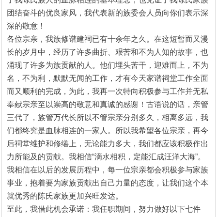
团结奋斗的优良家风，我代表新的族委会人员向你们表示深
深的敬意！
各位宗亲，我族修谱建祠已有十余年之久。在这短暂而又漫
长的岁月中，经历了许多曲折、艰苦和不为人知的故事，也
涌现了许多为族贡献的人。他们埋头苦干，迎难而上，不为
名，不为利，默默无闻的工作，才有今天家谱祠堂工作全面
而又顺利的完成，为此，我再一次特向积极参与工作并无私
奉献宗亲至以崇高的敬意和真诚的感谢！古语说的话，亲管
三代了，族管万代长所以不管宗亲分别多久，相离多远，我
们都终究是血脉相连的一家人。所以我希望各位宗亲，再今
后祠堂维护和修缮上，无论能力多大，我们都应该积极作出
力所能及的贡献。我相信“滴水相积，定能汇成汪洋大海”。
我相信在以后的发展历程中，每一位宗亲都会积极参与家族
事业，抱着要为家族贡献出自己力量的态度，让我们这个本
就优秀的陈氏家族更加兴旺发达。
至此，我借此机会承诺：我任职期间，努力做好以下七件