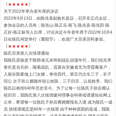
《
★★★★★
》
关于2022年举办老年席的决议
2022年9月13日，由陈兆喜副族长提议，召开非正式会议，
参加会议的人员有；陈兆山-陈正乐-陈飞-陈兆喜-陈兆田-陈
正好-陈正标等人出席，讨论决定今年老年席于2022年10月4
日在陈氏祠堂举行（重阳节），欢迎广大宗亲历时参加。
《
★★★★★
》
陈氏宗亲第八次续谱通知
我陈氏原脉发于陕西省元末明初战乱动荡年代，我们祖先李
善长是当兵的，随着战乱，流落在安徽省无为澄霞庵落户，
入籍在陈家做上门女婿，单传四代，第五代出生三子，长子
琯公 次子班公都随外祖公姓陈，三子归宗，认祖姓李。我们
陈氏以相传640年历史至今。为了让每一位陈氏子孙后裔认
祖归宗，我陈氏第八次续谱建祠理事会特将续谱通知在网上
公布，希望每一位陈氏子孙后裔拥耀报名入谱 成为陈氏一成
员 按续谱规定是60年一次续谱 由于种种原因的造成，我陈