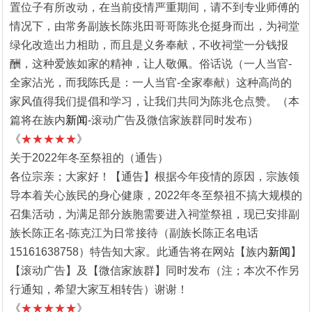
置位子有所改动，在当前疫情严重期间，请不到专业师傅的
情况下，由常务副族长陈兆田哥哥陈兆仓挺身而出，为祠堂
绿化改造出力相助，而且是义务奉献，不收祠堂一分钱报
酬，这种爱族如家的精神，让人敬佩。俗话说（一人当官-
全家沾光，而我陈氏是：一人当官-全家奉献）这种高尚的
家风值得我们提倡和学习，让我们共同为陈兆仓点赞。（本
篇将在族内
新闻
-滚动广告及微信家族群同时发布）
《
★★★★★
》
关于2022年冬至祭祖的（通告）
各位宗亲；大家好！【通告】根据今年疫情的原因，宗族领
导本着关心族民的身心健康，2022年冬至祭祖不搞大规模的
召集活动，为满足部分族胞需要进入祠堂祭祖，现已安排副
族长陈正名-陈克江为日常接待（副族长陈正名电话
15161638758）特告知大家。此通告将在网站【族内
新闻
】
【滚动广告】及【微信家族群】同时发布（注；本次不作另
行通知，希望大家互相转告）谢谢！
《
★★★★★
》