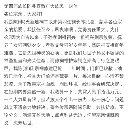
1
2
3
第四届族长陈兆喜致广大族民一封信
各位宗亲，大家好!
我是陈(李)氏新建祠堂以来第四任族长陈兆喜。蒙承各位宗
亲的抬爱，我接任至今，夙夜难眠，觉得责任重大，为什
么?因为自古以来，子孙孝则祖祠兴，祖祠兴则宗族荣。抚
养子女可朝朝夕夕，孝敬父母可岁岁年年，然建祠安祖百年
难遇，它是先祖神灵的召唤，更是我们后世子孙义不容辞的
神圣担当和光荣使命，而修祠维护宗祠之崇高，行之更艰
巨。我陈(李)氏宗祠修建已近二十年时间，门窗已破敝，油
漆已老化，祠堂大门前还是荒芜一片。每次目睹，心情不禁
悲凉。为了改善宗祠面貌，周围环境，经理事会研究决定，
在短期内要焕然一新。我测算一下，共需人民币拾几万元。
一个人力量有限，但若族人个个出一份力，献一份心，问题
就会不遗余力地解决，望各位宗亲随缘乐助，共扶祈愿。不
论分文，滴滴充盈天地，点点利益无边，仰望宗亲慷慨德
义，流芳后世。