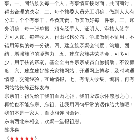
事。一、团结族委每一个人，有事情直接对面，共同商讨，
得出合理的决定。二、每个族委人员分工明确，做到人人有
分工，个个有事干，各负其责，做实做好每一件事。三、账
务明确，每一张单据，须有经手人、证明人、审核人签字，
方可入账。每年收入、付出张榜公布，争取做到不乱用，不
错用筹集的每一分钱。四、建立族亲聚会制度，沟通、团
结，增强族胞的凝聚力。五、建立家族共荣基金，可多可
少，用于扶贫帮弱。基金全由各宗亲成员自愿捐助，不设额
度。六、建立建好陈氏家族网站，开通网上博客，及时沟通
情感，交流经验，互通情报。七、有专人收集、编辑，再有
网站站长陈正标发布。
宗亲们：祖先给了我们血肉之躯，我们应该永怀感恩之心，
再忙也不能忘宗、忘祖。让我用四句平常的话作结共勉吧！
我们本是一家人，血脉相连同命运。
东南西北来相会，欢聚一堂报祖恩。
陈兆喜
《
★★★★★
》